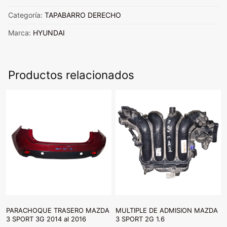
HYUNDAI
SANTA
Categoría:
TAPABARRO DERECHO
FE
Marca:
HYUNDAI
2011-
2013
cantidad
Productos relacionados
PARACHOQUE TRASERO MAZDA
MULTIPLE DE ADMISION MAZDA
3 SPORT 3G 2014 al 2016
3 SPORT 2G 1.6