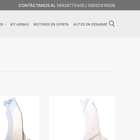
CONTÁCTANOS AL
56928775405
/
56932419508
OS
KIT AIRBAG
MOTORES EN OFERTA
AUTOS EN DESARME