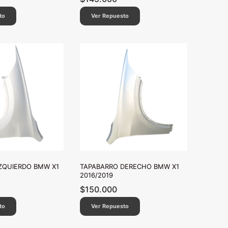
to
Ver Repuesto
ZQUIERDO BMW X1
TAPABARRO DERECHO BMW X1
2016/2019
$
150.000
to
Ver Repuesto