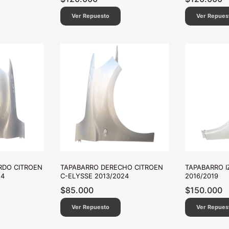
Ver Repuesto
Ver Repues
RDO CITROEN
TAPABARRO DERECHO CITROEN
TAPABARRO I
24
C-ELYSSE 2013/2024
2016/2019
$
85.000
$
150.000
Ver Repuesto
Ver Repues