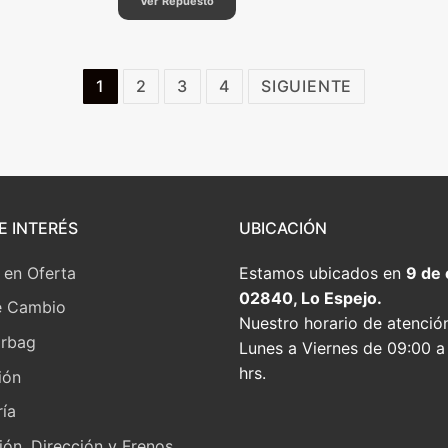
Ver Repuesto
1
2
3
4
SIGUIENTE
E INTERÉS
UBICACIÓN
 en Oferta
Estamos ubicados en
9 de
02840, Lo Espejo.
e Cambio
Nuestro horario de atenció
irbag
Lunes a Viernes de 09:00 a
hrs.
ión
ía
ón, Dirección y Frenos