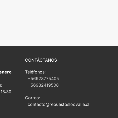
CONTÁCTANOS
 enero
Teléfonos:
+56928775405
n:
+56932419508
 18:30
Correo:
contacto@repuestosloovalle.cl