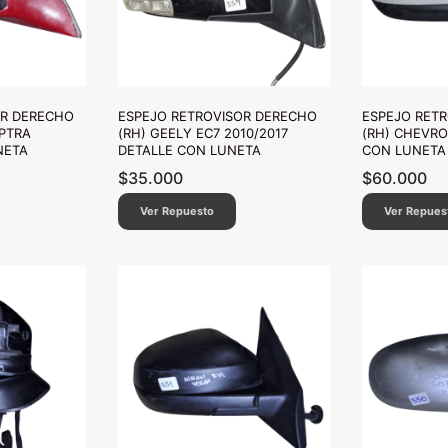
OR DERECHO
ESPEJO RETROVISOR DERECHO
ESPEJO RET
PTRA
(RH) GEELY EC7 2010/2017
(RH) CHEVRO
NETA
DETALLE CON LUNETA
CON LUNETA
$
35.000
$
60.000
Ver Repuesto
Ver Repues