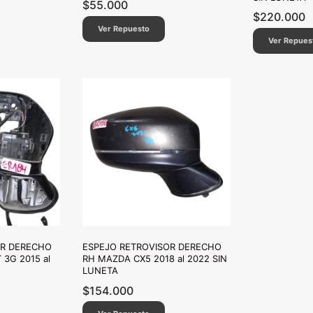
$
55.000
$
220.000
Ver Repuesto
Ver Repues
OR DERECHO
ESPEJO RETROVISOR DERECHO
3G 2015 al
RH MAZDA CX5 2018 al 2022 SIN
LUNETA
$
154.000