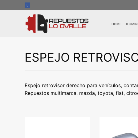
Ir
al
contenido
HOME
ILUMIN
ESPEJO RETROVIS
Espejo retrovisor derecho para vehículos, conta
Repuestos multimarca, mazda, toyota, fiat, citr