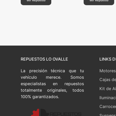
Ver Repuesto
Ver Repuesto
Paginación
de
entradas
REPUESTOS LO OVALLE
LINKS D
La precisión técnica que tu
Motores
vehículo merece. Somos
Cajas d
especialistas en repuestos
Kit de A
totalmente originales, todos
100% garantizados.
Iluminac
Carrocer
Suspensi