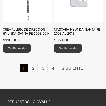
CREMALLERA DE DIRECCION
MÁSCARA HYUNDAI SANTA FE
HYUNDAI SANTA FE 2008/2014
2008 AL 2012
$
110.000
$
35.000
Ver Repuesto
Ver Repuesto
Paginación
1
2
3
4
SIGUIENTE
de
entradas
REPUESTOS LO OVALLE