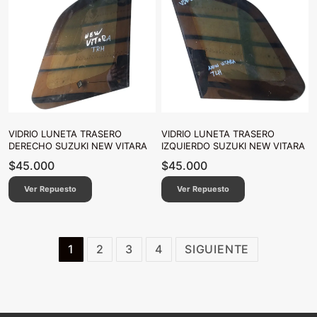
VIDRIO LUNETA TRASERO
VIDRIO LUNETA TRASERO
DERECHO SUZUKI NEW VITARA
IZQUIERDO SUZUKI NEW VITARA
$
45.000
$
45.000
Ver Repuesto
Ver Repuesto
Paginación
1
2
3
4
SIGUIENTE
de
entradas