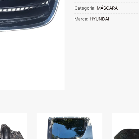
2008
Categoría:
MÁSCARA
AL
Marca:
HYUNDAI
2009
cantidad