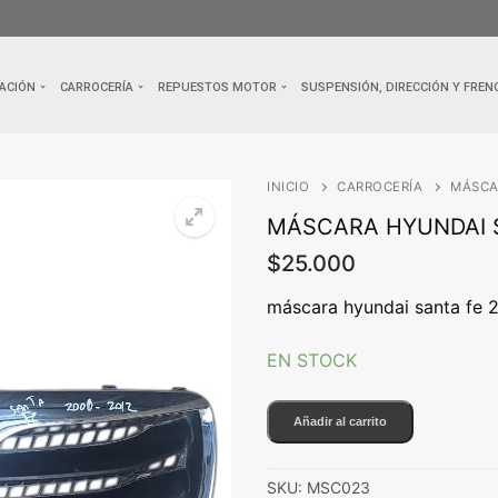
ACIÓN
CARROCERÍA
REPUESTOS MOTOR
SUSPENSIÓN, DIRECCIÓN Y FREN
INICIO
CARROCERÍA
MÁSCA
MÁSCARA HYUNDAI S
$
25.000
🔍
máscara hyundai santa fe 
EN STOCK
MÁSCARA
Añadir al carrito
HYUNDAI
SANTA
SKU:
MSC023
FE