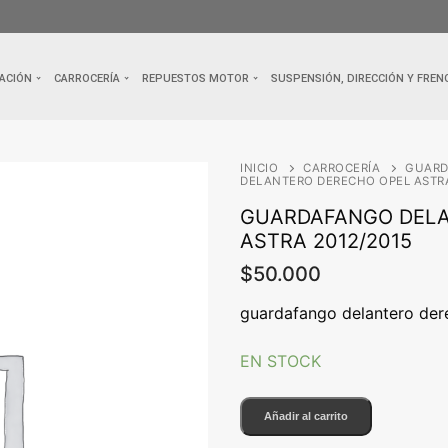
ACIÓN
CARROCERÍA
REPUESTOS MOTOR
SUSPENSIÓN, DIRECCIÓN Y FREN
INICIO
CARROCERÍA
GUAR
DELANTERO DERECHO OPEL ASTRA
GUARDAFANGO DELA
ASTRA 2012/2015
$
50.000
guardafango delantero der
EN STOCK
GUARDAFANGO
Añadir al carrito
DELANTERO