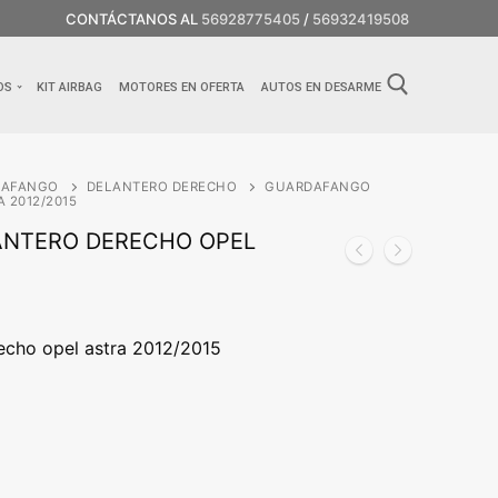
CONTÁCTANOS AL
56928775405
/
56932419508
OS
KIT AIRBAG
MOTORES EN OFERTA
AUTOS EN DESARME
DAFANGO
DELANTERO DERECHO
GUARDAFANGO
 2012/2015
NTERO DERECHO OPEL
echo opel astra 2012/2015