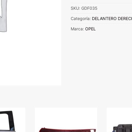
DERECHO
SKU:
GDF035
OPEL
ASTRA
Categoría:
DELANTERO DEREC
2012/2015
Marca:
OPEL
cantidad