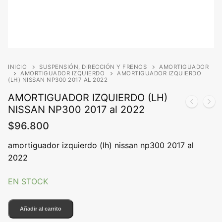
INICIO
SUSPENSIÓN, DIRECCIÓN Y FRENOS
AMORTIGUADOR
AMORTIGUADOR IZQUIERDO
AMORTIGUADOR IZQUIERDO
(LH) NISSAN NP300 2017 AL 2022
AMORTIGUADOR IZQUIERDO (LH)
NISSAN NP300 2017 al 2022
$
96.800
amortiguador izquierdo (lh) nissan np300 2017 al
2022
EN STOCK
AMORTIGUADOR
Añadir al carrito
IZQUIERDO