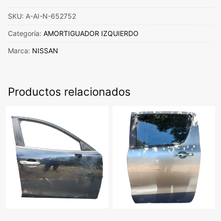
(LH)
SKU:
A-AI-N-652752
NISSAN
NP300
Categoría:
AMORTIGUADOR IZQUIERDO
2017
Marca:
NISSAN
al
2022
cantidad
Productos relacionados