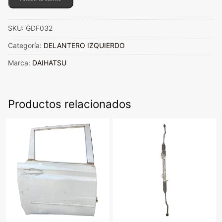
DELANTERO
IZQUIERDO
SKU:
GDF032
DAIHATSU
TERIOS
Categoría:
DELANTERO IZQUIERDO
2006/2018
Marca:
DAIHATSU
cantidad
Productos relacionados