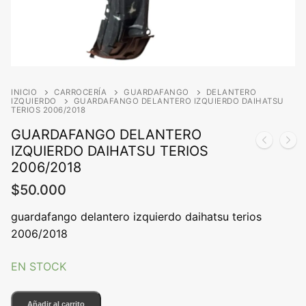
INICIO
CARROCERÍA
GUARDAFANGO
DELANTERO
IZQUIERDO
GUARDAFANGO DELANTERO IZQUIERDO DAIHATSU
TERIOS 2006/2018
GUARDAFANGO DELANTERO
IZQUIERDO DAIHATSU TERIOS
2006/2018
$
50.000
guardafango delantero izquierdo daihatsu terios
2006/2018
EN STOCK
GUARDAFANGO
Añadir al carrito