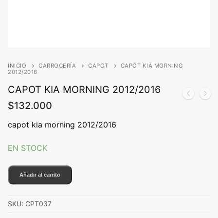
INICIO
CARROCERÍA
CAPOT
CAPOT KIA MORNING
2012/2016
CAPOT KIA MORNING 2012/2016
$
132.000
capot kia morning 2012/2016
EN STOCK
CAPOT
Añadir al carrito
KIA
MORNING
SKU:
CPT037
2012/2016