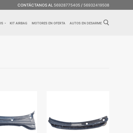
CONTÁCTANOS AL
56928775405
/
56932419508
OS
KIT AIRBAG
MOTORES EN OFERTA
AUTOS EN DESARME