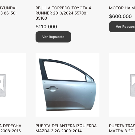
HYUNDAI
REJILLA TORPEDO TOYOTA 4
MOTOR HAIMA
3 86150-
RUNNER 2010/2024 55708-
$
600.000
35100
$
110.000
Ver Repues
Ver Repuesto
A DERECHA
PUERTA DELANTERA IZQUIERDA
PUERTA TRAS
2008-2016
MAZDA 3 2G 2009-2014
MAZDA 3 2G 