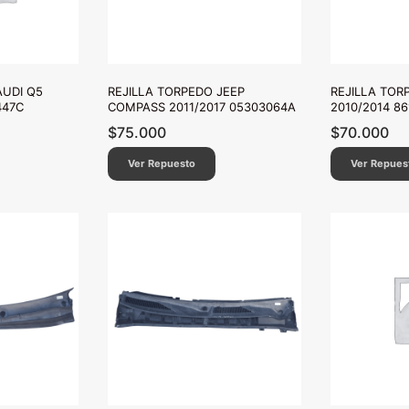
AUDI Q5
REJILLA TORPEDO JEEP
REJILLA TOR
447C
COMPASS 2011/2017 05303064A
2010/2014 8
$
75.000
$
70.000
Ver Repuesto
Ver Repues