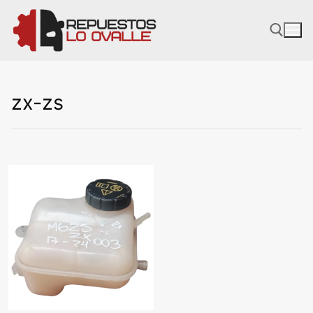
Ir
al
contenido
zx-zs