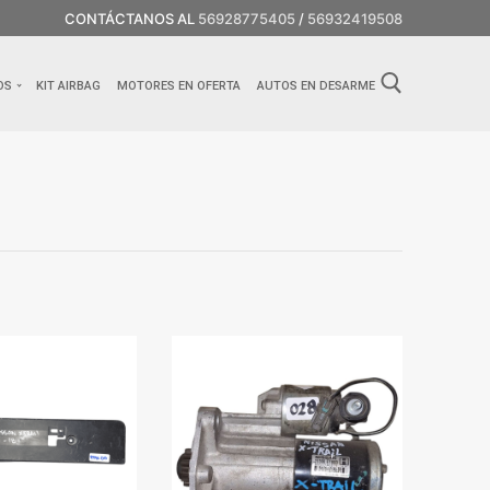
CONTÁCTANOS AL
56928775405
/
56932419508
OS
KIT AIRBAG
MOTORES EN OFERTA
AUTOS EN DESARME