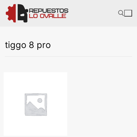
Ir
al
contenido
tiggo 8 pro