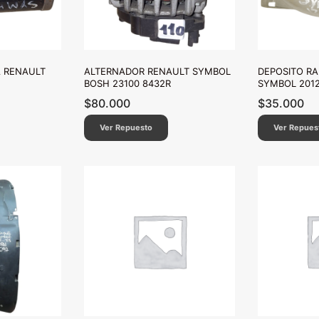
A RENAULT
ALTERNADOR RENAULT SYMBOL
DEPOSITO RA
BOSH 23100 8432R
SYMBOL 2012
$
80.000
$
35.000
Ver Repuesto
Ver Repues