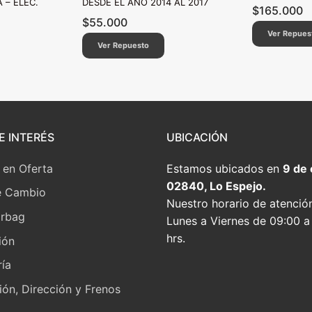
 – ELEC.
DESDE EL AÑO 2014 AL 2017
$
165.000
$
55.000
Ver Repues
Ver Repuesto
E INTERÉS
UBICACIÓN
 en Oferta
Estamos ubicados en
9 de
02840, Lo Espejo.
e Cambio
Nuestro horario de atenció
irbag
Lunes a Viernes de 09:00 a
hrs.
ión
ía
ón, Dirección y Frenos