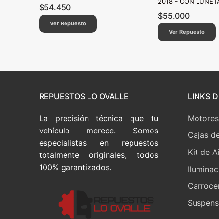
2018 – CON LUNETA
$
54.450
$
55.000
Ver Repuesto
Ver Repuesto
REPUESTOS LO OVALLE
LINKS D
La precisión técnica que tu
Motores
vehículo merece. Somos
Cajas d
especialistas en repuestos
Kit de A
totalmente originales, todos
100% garantizados.
Iluminac
Carrocer
Suspensi