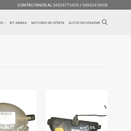
CONTÁCTANOS AL
56928775405
/
56932419508
OS
KIT AIRBAG
MOTORES EN OFERTA
AUTOS EN DESARME