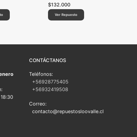
$
132.000
to
Ver Repuesto
CONTÁCTANOS
 enero
Teléfonos:
+56928775405
n:
+56932419508
 18:30
Correo:
contacto@repuestosloovalle.cl