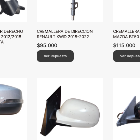
OR DERECHO
CREMALLERA DE DIRECCION
CREMALLERA 
 2012/2018
RENAULT KWID 2018-2022
MAZDA BT50 
TA
$
95.000
$
115.000
Ver Repuesto
Ver Repues