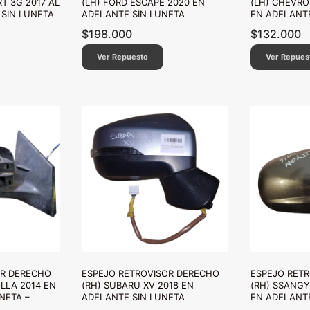
T 3G 2017 AL
(LH) FORD ESCAPE 2020 EN
(LH) CHEVRO
 SIN LUNETA
ADELANTE SIN LUNETA
EN ADELANTE
$
198.000
$
132.000
Ver Repuesto
Ver Repues
OR DERECHO
ESPEJO RETROVISOR DERECHO
ESPEJO RET
LLA 2014 EN
(RH) SUBARU XV 2018 EN
(RH) SSANG
NETA –
ADELANTE SIN LUNETA
EN ADELANTE