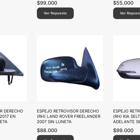
$
99.000
$
55.000
Ver Repuesto
Ver Repues
OR DERECHO
ESPEJO RETROVISOR DERECHO
ESPEJO RET
 2017 EN
(RH) LAND ROVER FREELANDER
(RH) KIA SEL
NETA
2007 SIN LUNETA
ADELANTE SI
$
88.000
$
99.000