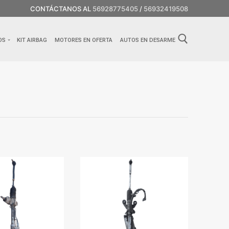
CONTÁCTANOS AL
56928775405
/
56932419508
OS
KIT AIRBAG
MOTORES EN OFERTA
AUTOS EN DESARME