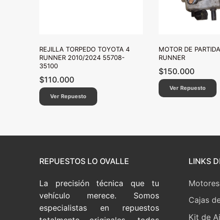
REJILLA TORPEDO TOYOTA 4
MOTOR DE PARTIDA
RUNNER 2010/2024 55708-
RUNNER
35100
$
150.000
$
110.000
Ver Repuesto
Ver Repuesto
REPUESTOS LO OVALLE
LINKS D
La precisión técnica que tu
Motores
vehículo merece. Somos
Cajas d
especialistas en repuestos
Kit de A
totalmente originales, todos