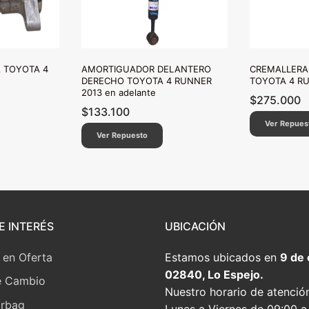
 TOYOTA 4
AMORTIGUADOR DELANTERO
CREMALLERA 
DERECHO TOYOTA 4 RUNNER
TOYOTA 4 RU
2013 en adelante
$
275.000
$
133.100
Ver Repues
Ver Repuesto
E INTERÉS
UBICACIÓN
 en Oferta
Estamos ubicados en
9 de
02840, Lo Espejo.
e Cambio
Nuestro horario de atenció
irbag
Lunes a Viernes de 09:00 a