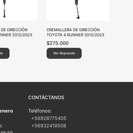
DE DIRECCIÓN
CREMALLERA DE DIRECCIÓN
NNER 2012/2023
TOYOTA 4 RUNNER 2012/2023
$
275.000
to
Ver Repuesto
CONTÁCTANOS
 enero
Teléfonos:
+56928775405
n:
+56932419508
 18:30