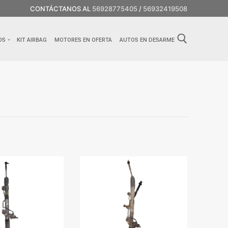
CONTÁCTANOS AL
56928775405
/
56932419508
OS
KIT AIRBAG
MOTORES EN OFERTA
AUTOS EN DESARME