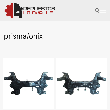
Ir
al
contenido
prisma/onix