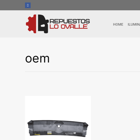
Ir
al
contenido
HOME
ILUMIN
oem