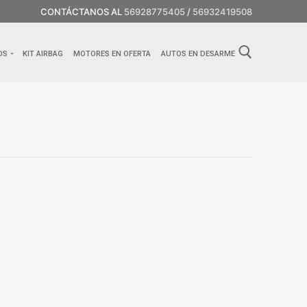
CONTÁCTANOS AL
56928775405
/
56932419508
OS
KIT AIRBAG
MOTORES EN OFERTA
AUTOS EN DESARME