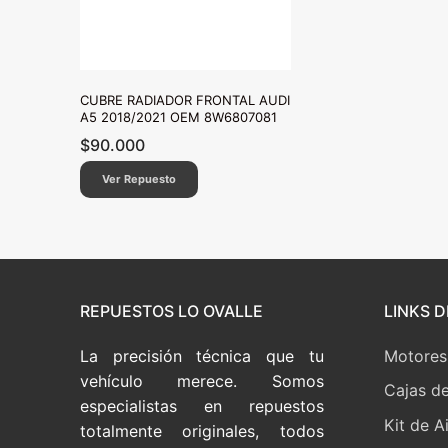
CUBRE RADIADOR FRONTAL AUDI
A5 2018/2021 OEM 8W6807081
$
90.000
Ver Repuesto
REPUESTOS LO OVALLE
LINKS D
La precisión técnica que tu
Motores
vehículo merece. Somos
Cajas d
especialistas en repuestos
Kit de A
totalmente originales, todos