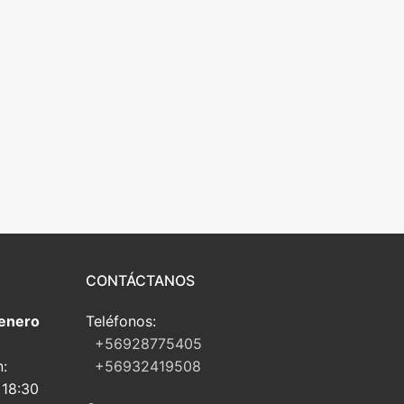
CONTÁCTANOS
 enero
Teléfonos:
+56928775405
n:
+56932419508
 18:30