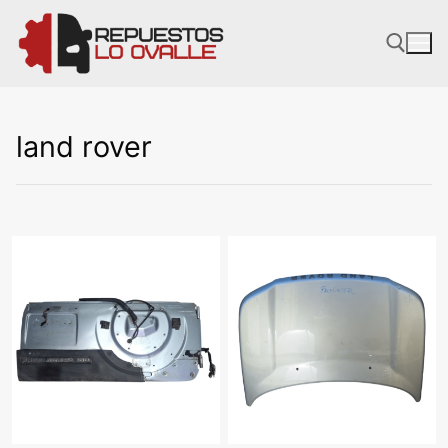
Ir
al
contenido
land rover