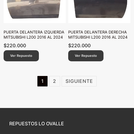
PUERTA DELANTERA IZQUIERDA
PUERTA DELANTERA DERECHA
MITSUBISHI L200 2016 AL 2024
MITSUBISHI L200 2016 AL 2024
$
220.000
$
220.000
Ver Repuesto
Ver Repuesto
Paginación
1
2
SIGUIENTE
de
entradas
REPUESTOS LO OVALLE