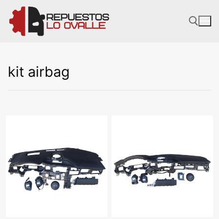
Ir
al
contenido
kit airbag