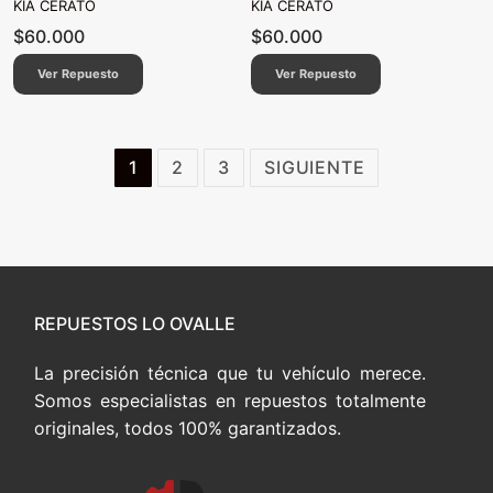
KIA CERATO
KIA CERATO
$
60.000
$
60.000
Ver Repuesto
Ver Repuesto
Paginación
1
2
3
SIGUIENTE
de
entradas
REPUESTOS LO OVALLE
La precisión técnica que tu vehículo merece.
Somos especialistas en repuestos totalmente
originales, todos 100% garantizados.