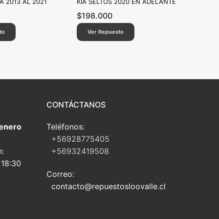
A 2013 AL 2021
KIA SELTOS 2020 EN ADELANTE
$
198.000
to
Ver Repuesto
CONTÁCTANOS
 enero
Teléfonos:
+56928775405
n:
+56932419508
 18:30
Correo:
contacto@repuestosloovalle.cl