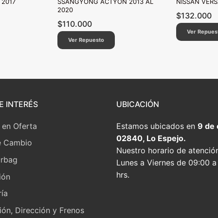
 2017
SSANGYONG ACTYON 2013 AL
NISSAN VERS
2020
$
132.000
$
110.000
Ver Repues
Ver Repuesto
E INTERÉS
UBICACIÓN
 en Oferta
Estamos ubicados en
9 de
02840, Lo Espejo.
e Cambio
Nuestro horario de atenció
irbag
Lunes a Viernes de 09:00 a
hrs.
ión
ía
ón, Dirección y Frenos