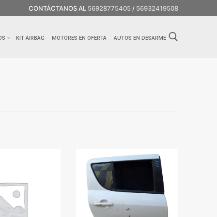
CONTÁCTANOS AL
56928775405
/
56932419508
OS
KIT AIRBAG
MOTORES EN OFERTA
AUTOS EN DESARME