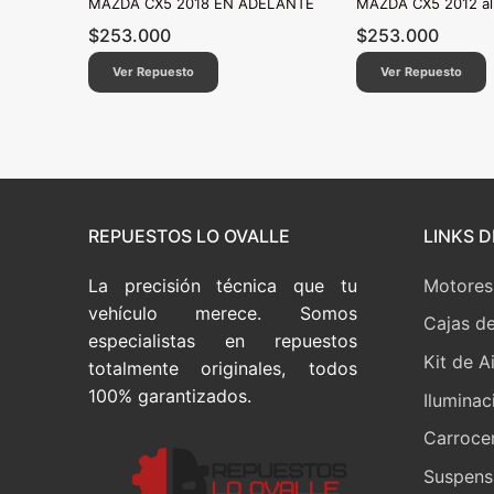
MAZDA CX5 2018 EN ADELANTE
MAZDA CX5 2012 al
$
253.000
$
253.000
Ver Repuesto
Ver Repuesto
REPUESTOS LO OVALLE
LINKS D
La precisión técnica que tu
Motores
vehículo merece. Somos
Cajas d
especialistas en repuestos
Kit de A
totalmente originales, todos
100% garantizados.
Iluminac
Carrocer
Suspensi