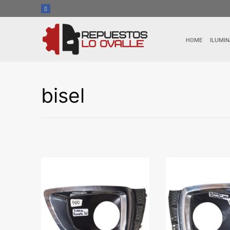
Ir
al
contenido
HOME
ILUMIN
bisel