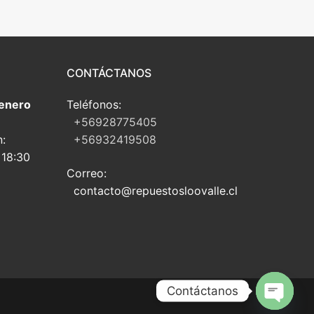
CONTÁCTANOS
 enero
Teléfonos:
+56928775405
n:
+56932419508
 18:30
Correo:
contacto@repuestosloovalle.cl
Contáctanos