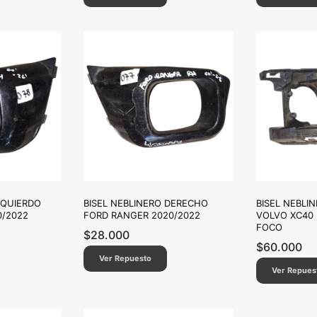
ZQUIERDO
BISEL NEBLINERO DERECHO
BISEL NEBLI
0/2022
FORD RANGER 2020/2022
VOLVO XC40 
FOCO
$
28.000
$
60.000
Ver Repuesto
Ver Repues