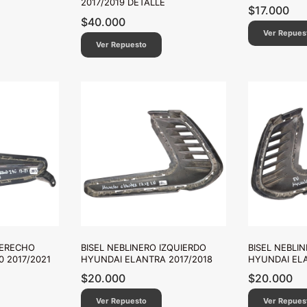
2017/2019 DETALLE
$
17.000
$
40.000
Ver Repues
Ver Repuesto
DERECHO
BISEL NEBLINERO IZQUIERDO
BISEL NEBLI
0 2017/2021
HYUNDAI ELANTRA 2017/2018
HYUNDAI EL
$
20.000
$
20.000
Ver Repuesto
Ver Repues