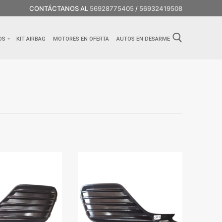
CONTÁCTANOS AL
56928775405
/
56932419508
OS
KIT AIRBAG
MOTORES EN OFERTA
AUTOS EN DESARME