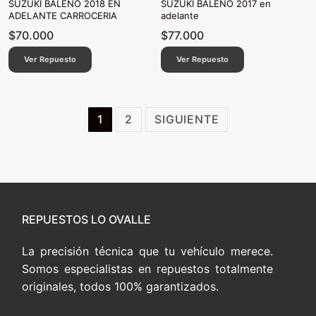
SUZUKI BALENO 2018 EN
SUZUKI BALENO 2017 en
ADELANTE CARROCERIA
adelante
$
70.000
$
77.000
Ver Repuesto
Ver Repuesto
Paginación
1
2
SIGUIENTE
de
entradas
REPUESTOS LO OVALLE
La precisión técnica que tu vehículo merece.
Somos especialistas en repuestos totalmente
originales, todos 100% garantizados.