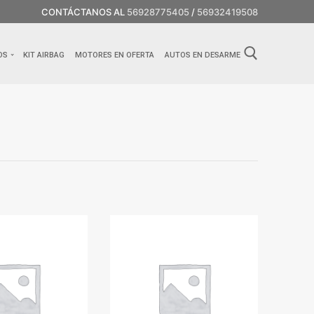
CONTÁCTANOS AL
56928775405
/
56932419508
OS
KIT AIRBAG
MOTORES EN OFERTA
AUTOS EN DESARME