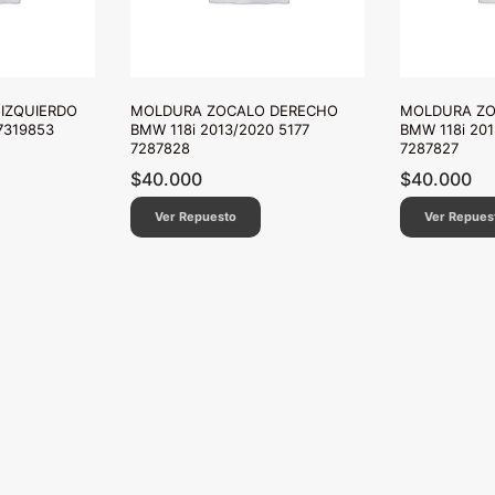
IZQUIERDO
MOLDURA ZOCALO DERECHO
MOLDURA ZO
7319853
BMW 118i 2013/2020 5177
BMW 118i 201
7287828
7287827
$
40.000
$
40.000
Ver Repuesto
Ver Repues