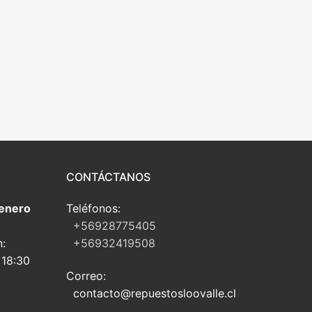
CONTÁCTANOS
 enero
Teléfonos:
+56928775405
n:
+56932419508
 18:30
Correo:
contacto@repuestosloovalle.cl