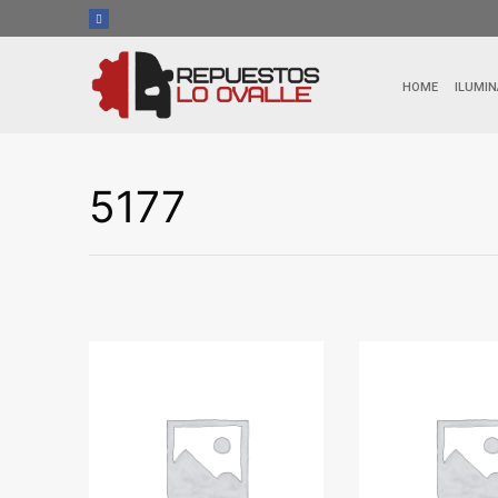
Ir
al
contenido
HOME
ILUMIN
5177