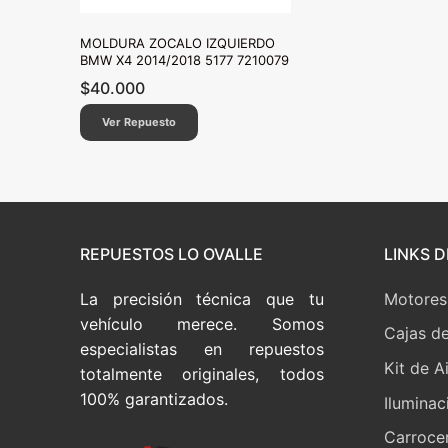
MOLDURA ZOCALO IZQUIERDO
BMW X4 2014/2018 5177 7210079
$
40.000
Ver Repuesto
REPUESTOS LO OVALLE
LINKS D
La precisión técnica que tu
Motores
vehículo merece. Somos
Cajas d
especialistas en repuestos
Kit de A
totalmente originales, todos
100% garantizados.
Iluminac
Carrocer