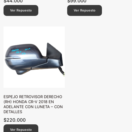
$
44.000
$
99.000
Ver Repuesto
Ver Repuesto
ESPEJO RETROVISOR DERECHO
(RH) HONDA CR-V 2018 EN
ADELANTE CON LUNETA – CON
DETALLES
$
220.000
Ver Repuesto