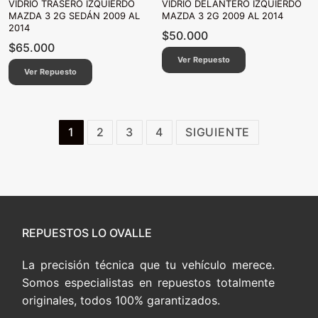
VIDRIO TRASERO IZQUIERDO
VIDRIO DELANTERO IZQUIERDO
MAZDA 3 2G SEDÁN 2009 AL
MAZDA 3 2G 2009 AL 2014
2014
$
50.000
$
65.000
Ver Repuesto
Ver Repuesto
Paginación
1
2
3
4
SIGUIENTE
de
entradas
REPUESTOS LO OVALLE
La precisión técnica que tu vehículo merece.
Somos especialistas en repuestos totalmente
originales, todos 100% garantizados.