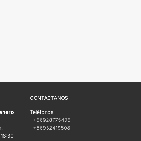
CONTÁCTANOS
 enero
Teléfonos:
+56928775405
n:
+56932419508
 18:30