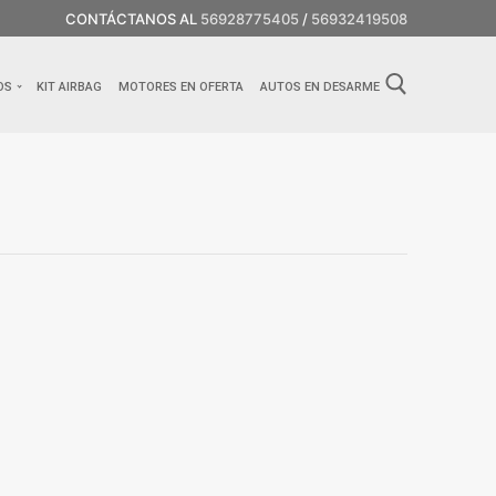
CONTÁCTANOS AL
56928775405
/
56932419508
OS
KIT AIRBAG
MOTORES EN OFERTA
AUTOS EN DESARME