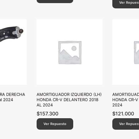
Ver Repues
RA DERECHA
AMORTIGUADOR IZQUIERDO (LH)
AMORTIGUADO
l 2024
HONDA CR-V DELANTERO 2018
HONDA CR-V 
AL 2024
2024
$
157.300
$
121.000
Ver Repuesto
Ver Repues