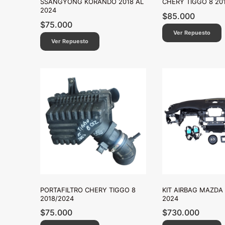
SSANGYONG KORANDO 2018 AL
CHERY TIGGO 8 20
2024
$
85.000
$
75.000
Ver Repuesto
Ver Repuesto
PORTAFILTRO CHERY TIGGO 8
KIT AIRBAG MAZDA 
2018/2024
2024
$
75.000
$
730.000