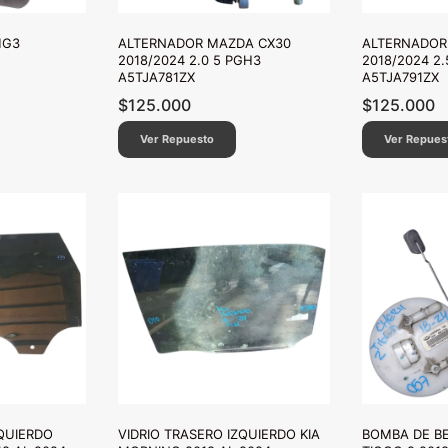
MG3
ALTERNADOR MAZDA CX30
ALTERNADOR
2018/2024 2.0 5 PGH3
2018/2024 2.
A5TJA781ZX
A5TJA791ZX
$
125.000
$
125.000
Ver Repuesto
Ver Repues
ZQUIERDO
VIDRIO TRASERO IZQUIERDO KIA
BOMBA DE B