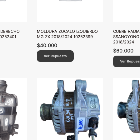
 DERECHO
MOLDURA ZOCALO IZQUIERDO
CUBRE RADI
10252401
MG ZX 2018/2024 10252399
SSANGYONG
2018/2024
$
40.000
$
60.000
Ver Repuesto
Ver Repues