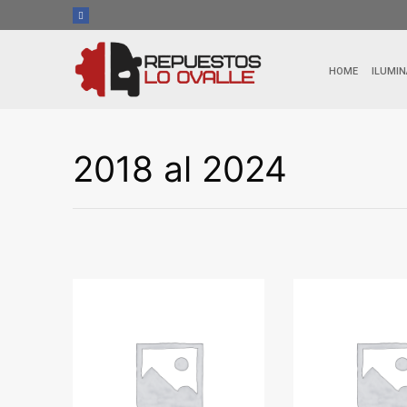
Ir
al
contenido
HOME
ILUMIN
2018 al 2024