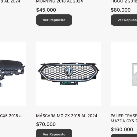
18 AL 2024
MORNING 2018 AL 2024
TIGGO 2 2018
$
45.000
$
80.000
Ver Repuesto
Ver Repues
CX5 2018 al
MÁSCARA MG ZX 2018 AL 2024
PALIER TRAS
MAZDA CX5 2
$
70.000
$
160.000
Ver Repuesto