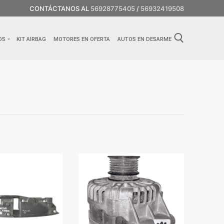
CONTÁCTANOS AL
56928775405
/
56932419508
OS
KIT AIRBAG
MOTORES EN OFERTA
AUTOS EN DESARME