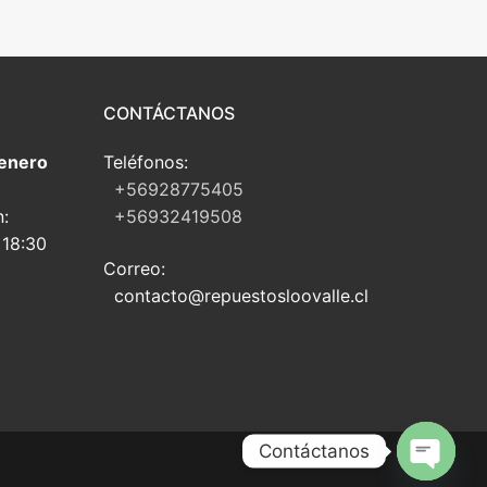
CONTÁCTANOS
 enero
Teléfonos:
+56928775405
n:
+56932419508
 18:30
Correo:
contacto@repuestosloovalle.cl
Contáctanos