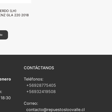
IERDO (LH)
NZ GLA 220 2018
to
CONTÁCTANOS
 enero
Teléfonos:
+56928775405
n:
+56932419508
 18:30
Correo:
contacto@repuestosloovalle.cl