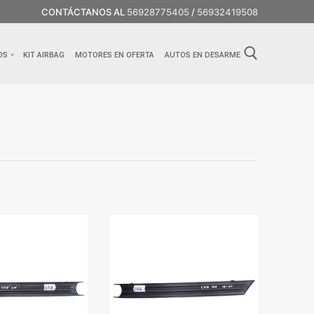
CONTÁCTANOS AL
56928775405
/
56932419508
OS
KIT AIRBAG
MOTORES EN OFERTA
AUTOS EN DESARME