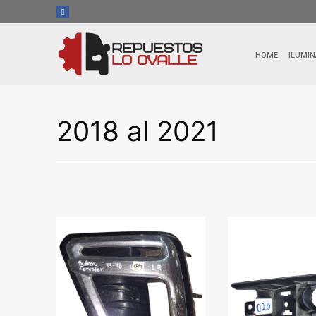
Ir
al
contenido
HOME
ILUMIN
2018 al 2021