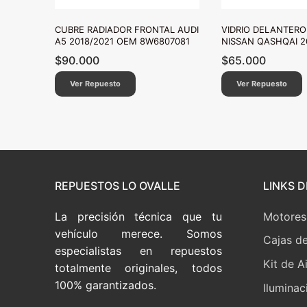
CUBRE RADIADOR FRONTAL AUDI
VIDRIO DELANTER
A5 2018/2021 OEM 8W6807081
NISSAN QASHQAI 2
$
90.000
$
65.000
Ver Repuesto
Ver Repuesto
REPUESTOS LO OVALLE
LINKS D
La precisión técnica que tu
Motores
vehículo merece. Somos
Cajas d
especialistas en repuestos
Kit de A
totalmente originales, todos
100% garantizados.
Iluminac