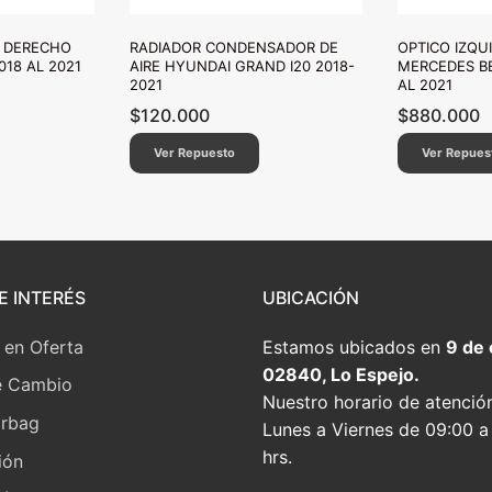
O DERECHO
RADIADOR CONDENSADOR DE
OPTICO IZQU
018 AL 2021
AIRE HYUNDAI GRAND I20 2018-
MERCEDES BE
2021
AL 2021
$
120.000
$
880.000
Ver Repuesto
Ver Repues
E INTERÉS
UBICACIÓN
 en Oferta
Estamos ubicados en
9 de
02840, Lo Espejo.
e Cambio
Nuestro horario de atenció
irbag
Lunes a Viernes de 09:00 a
hrs.
ión