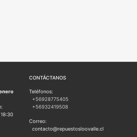
CONTÁCTANOS
 enero
Teléfonos:
+56928775405
n:
+56932419508
 18:30
Correo:
contacto@repuestosloovalle.cl