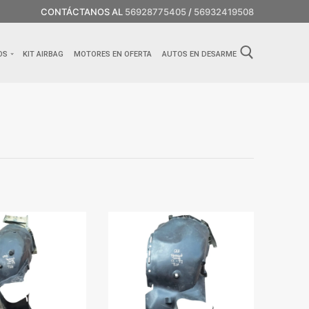
CONTÁCTANOS AL
56928775405
/
56932419508
OS
KIT AIRBAG
MOTORES EN OFERTA
AUTOS EN DESARME