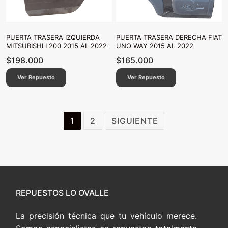
PUERTA TRASERA IZQUIERDA
PUERTA TRASERA DERECHA FIAT
MITSUBISHI L200 2015 AL 2022
UNO WAY 2015 AL 2022
$
198.000
$
165.000
Ver Repuesto
Ver Repuesto
Paginación
1
2
SIGUIENTE
de
entradas
REPUESTOS LO OVALLE
La precisión técnica que tu vehículo merece.