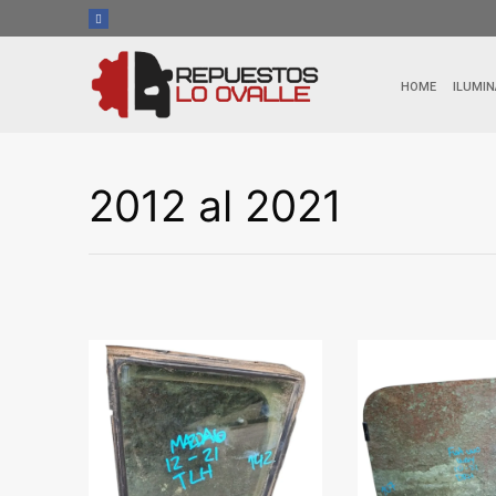
Ir
al
contenido
HOME
ILUMIN
2012 al 2021