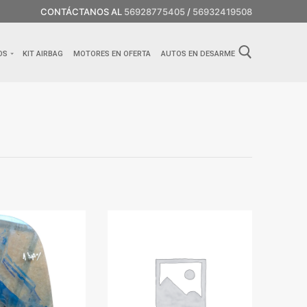
CONTÁCTANOS AL
56928775405
/
56932419508
OS
KIT AIRBAG
MOTORES EN OFERTA
AUTOS EN DESARME