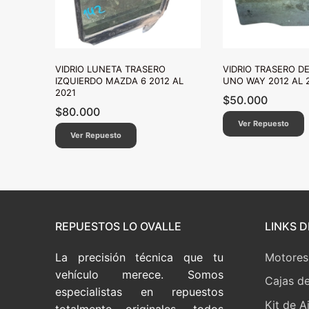
VIDRIO LUNETA TRASERO
VIDRIO TRASERO D
IZQUIERDO MAZDA 6 2012 AL
UNO WAY 2012 AL 
2021
$
50.000
$
80.000
Ver Repuesto
Ver Repuesto
REPUESTOS LO OVALLE
LINKS D
La precisión técnica que tu
Motores
vehículo merece. Somos
Cajas d
especialistas en repuestos
Kit de A
totalmente originales, todos