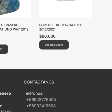
TA TRASERO
PORTAFILTRO MAZDA BT50
IAT UNO WAY 2012
2012/2021
$
60.000
Ver Repuesto
to
CONTÁCTANOS
 enero
Teléfonos:
+56928775405
n:
+56932419508
 18:30