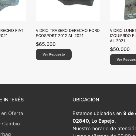
ERECHO FIAT
VIDRIO TRASERO DERECHO FORD
VIDRIO LUNE
2021
ECOSPORT 2012 AL 2021
IZQUIERDO F
AL 2021
$
65.000
$
50.000
Ver Repuesto
Ver Repues
E INTERÉS
UBICACIÓN
 en Oferta
Estamos ubicados en
9 de
02840, Lo Espejo.
e Cambio
Nuestro horario de atenció
irbag
Lunes a Viernes de 09:00 a