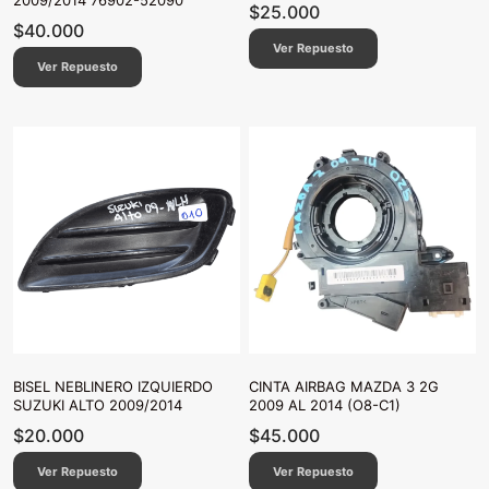
2009/2014 76902-52090
$
25.000
$
40.000
Ver Repuesto
Ver Repuesto
BISEL NEBLINERO IZQUIERDO
CINTA AIRBAG MAZDA 3 2G
SUZUKI ALTO 2009/2014
2009 AL 2014 (O8-C1)
$
20.000
$
45.000
Ver Repuesto
Ver Repuesto