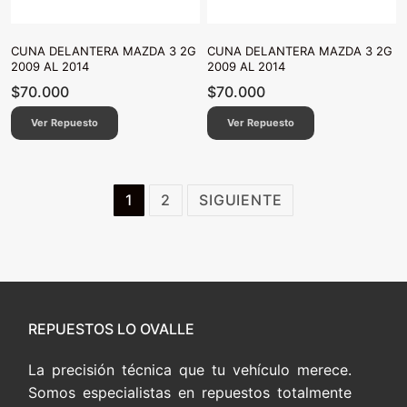
CUNA DELANTERA MAZDA 3 2G
CUNA DELANTERA MAZDA 3 2G
2009 AL 2014
2009 AL 2014
$
70.000
$
70.000
Ver Repuesto
Ver Repuesto
Paginación
1
2
SIGUIENTE
de
entradas
REPUESTOS LO OVALLE
La precisión técnica que tu vehículo merece.
Somos especialistas en repuestos totalmente