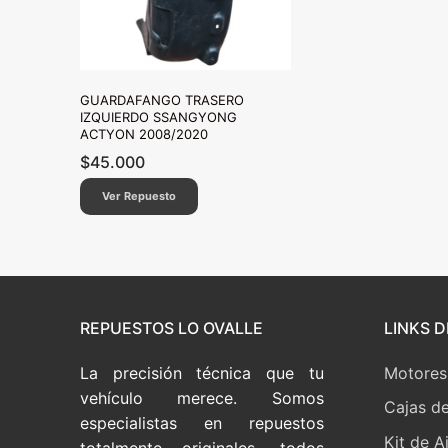
GUARDAFANGO TRASERO
IZQUIERDO SSANGYONG
ACTYON 2008/2020
$
45.000
Ver Repuesto
REPUESTOS LO OVALLE
LINKS D
La precisión técnica que tu
Motores
vehículo merece. Somos
Cajas d
especialistas en repuestos
Kit de A
totalmente originales, todos