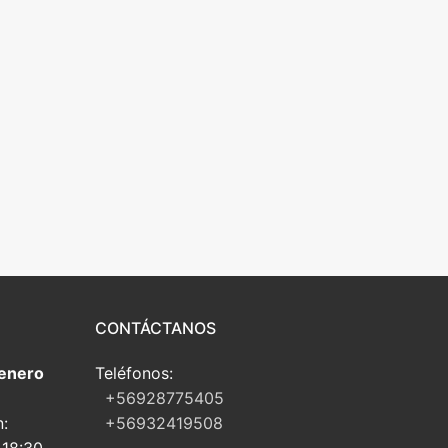
CONTÁCTANOS
 enero
Teléfonos:
+56928775405
n:
+56932419508
 18:30