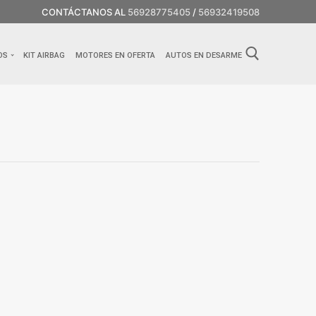
CONTÁCTANOS AL
56928775405
/
56932419508
OS
KIT AIRBAG
MOTORES EN OFERTA
AUTOS EN DESARME