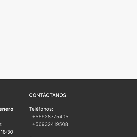
CONTÁCTANOS
 enero
Teléfonos:
+56928775405
n:
+56932419508
 18:30