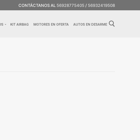
CONTÁCTANOS AL
56928775405
/
56932419508
OS
KIT AIRBAG
MOTORES EN OFERTA
AUTOS EN DESARME