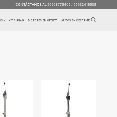
CONTÁCTANOS AL
56928775405
/
56932419508
OS
KIT AIRBAG
MOTORES EN OFERTA
AUTOS EN DESARME