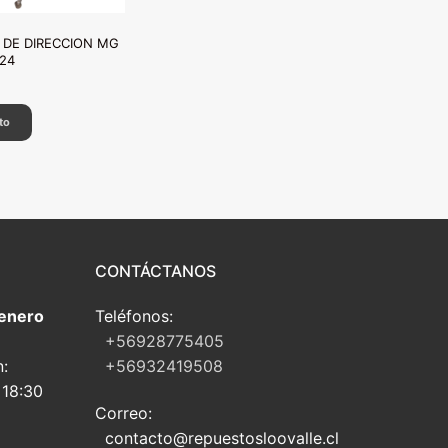
 DE DIRECCION MG
24
to
CONTÁCTANOS
 enero
Teléfonos:
+56928775405
n:
+56932419508
 18:30
Correo:
contacto@repuestosloovalle.cl