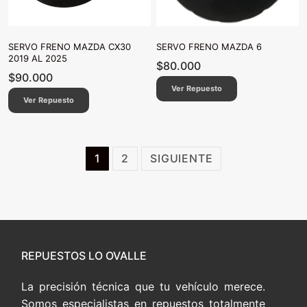
SERVO FRENO MAZDA CX30
SERVO FRENO MAZDA 6
2019 AL 2025
$
80.000
$
90.000
Ver Repuesto
Ver Repuesto
Paginación
1
2
SIGUIENTE
de
entradas
REPUESTOS LO OVALLE
La precisión técnica que tu vehículo merece.
Somos especialistas en repuestos totalmente