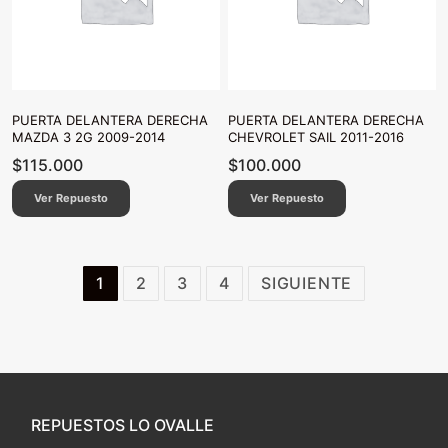
PUERTA DELANTERA DERECHA
PUERTA DELANTERA DERECHA
MAZDA 3 2G 2009-2014
CHEVROLET SAIL 2011-2016
$
115.000
$
100.000
Ver Repuesto
Ver Repuesto
Paginación
1
2
3
4
SIGUIENTE
de
entradas
REPUESTOS LO OVALLE