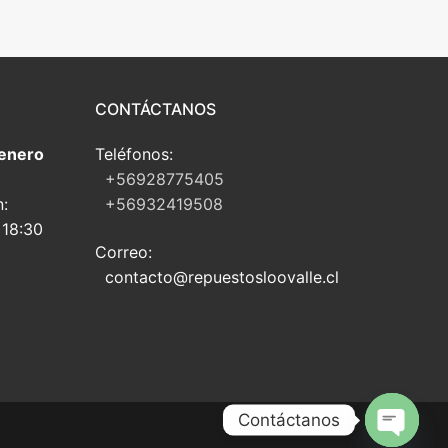
CONTÁCTANOS
 enero
Teléfonos:
+56928775405
n:
+56932419508
 18:30
Correo:
contacto@repuestosloovalle.cl
Contáctanos