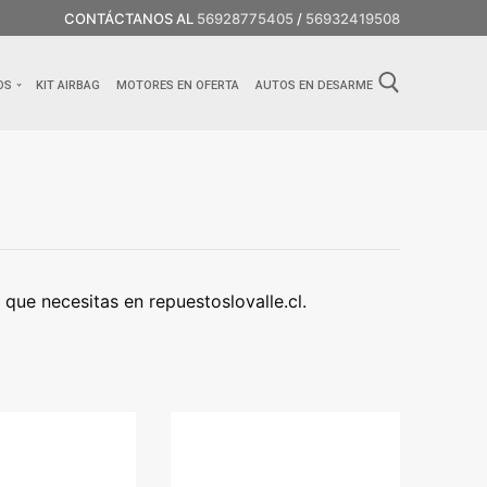
CONTÁCTANOS AL
56928775405
/
56932419508
OS
KIT AIRBAG
MOTORES EN OFERTA
AUTOS EN DESARME
ue necesitas en repuestoslovalle.cl.