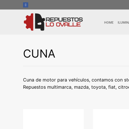
Ir
al
contenido
HOME
ILUMIN
CUNA
Cuna de motor para vehículos, contamos con sto
Repuestos multimarca, mazda, toyota, fiat, citr