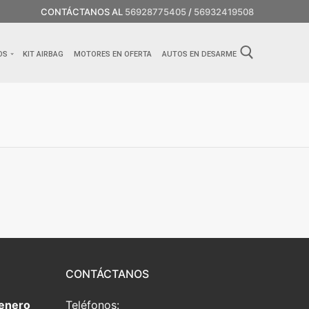
CONTÁCTANOS AL
56928775405
/
56932419508
OS
KIT AIRBAG
MOTORES EN OFERTA
AUTOS EN DESARME
CONTÁCTANOS
 enero
Teléfonos: