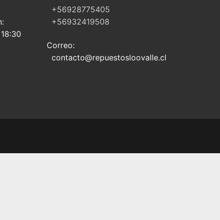
+56928775405
n:
+56932419508
 18:30
Correo:
contacto@repuestosloovalle.cl