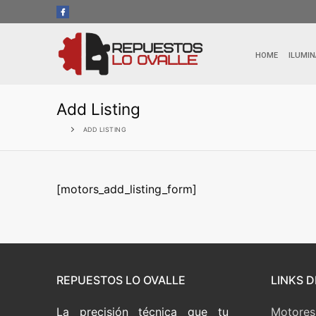
HOME
ILUMIN
Add Listing
ADD LISTING
[motors_add_listing_form]
REPUESTOS LO OVALLE
LINKS D
La precisión técnica que tu
Motores