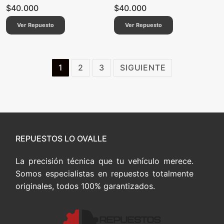
$
40.000
$
40.000
Ver Repuesto
Ver Repuesto
Paginación
1
2
3
SIGUIENTE
de
entradas
REPUESTOS LO OVALLE
La precisión técnica que tu vehículo merece.
Somos especialistas en repuestos totalmente
originales, todos 100% garantizados.